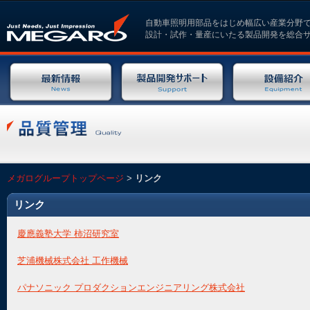
本文へジャンプ
自動車照明用部品をはじめ幅広い産業分野
設計・試作・量産にいたる製品開発を総合
メガログループトップページ
>
リンク
リンク
慶應義塾大学 柿沼研究室
芝浦機械株式会社 工作機械
パナソニック プロダクションエンジニアリング株式会社