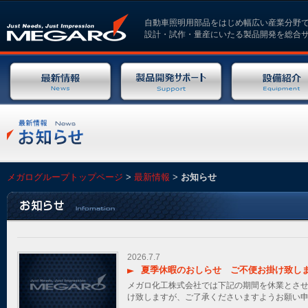
本文へジャンプ
自動車照明用部品をはじめ幅広い産業分野
設計・試作・量産にいたる製品開発を総合
メガログループトップページ
>
最新情報
>
お知らせ
2026.7.7
夏季休暇のおしらせ ご不便お掛け致し
メガロ化工株式会社では下記の期間を休業とさせ
け致しますが、ご了承くださいますようお願